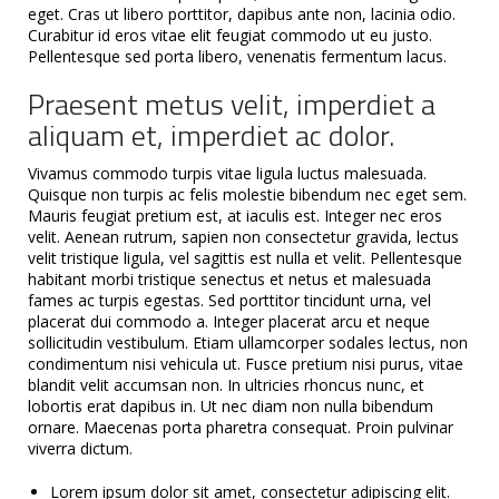
eget. Cras ut libero porttitor, dapibus ante non, lacinia odio.
Curabitur id eros vitae elit feugiat commodo ut eu justo.
Pellentesque sed porta libero, venenatis fermentum lacus.
Praesent metus velit, imperdiet a
aliquam et, imperdiet ac dolor.
Vivamus commodo turpis vitae ligula luctus malesuada.
Quisque non turpis ac felis molestie bibendum nec eget sem.
Mauris feugiat pretium est, at iaculis est. Integer nec eros
velit. Aenean rutrum, sapien non consectetur gravida, lectus
velit tristique ligula, vel sagittis est nulla et velit. Pellentesque
habitant morbi tristique senectus et netus et malesuada
fames ac turpis egestas. Sed porttitor tincidunt urna, vel
placerat dui commodo a. Integer placerat arcu et neque
sollicitudin vestibulum. Etiam ullamcorper sodales lectus, non
condimentum nisi vehicula ut. Fusce pretium nisi purus, vitae
blandit velit accumsan non. In ultricies rhoncus nunc, et
lobortis erat dapibus in. Ut nec diam non nulla bibendum
ornare. Maecenas porta pharetra consequat. Proin pulvinar
viverra dictum.
Lorem ipsum dolor sit amet, consectetur adipiscing elit.