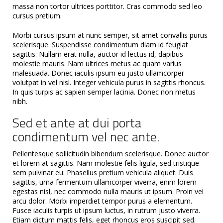
massa non tortor ultrices porttitor. Cras commodo sed leo
cursus pretium.
Morbi cursus ipsum at nunc semper, sit amet convallis purus
scelerisque. Suspendisse condimentum diam id feugiat
sagittis. Nullam erat nulla, auctor id lectus id, dapibus
molestie mauris. Nam ultrices metus ac quam varius
malesuada. Donec iaculis ipsum eu justo ullamcorper
volutpat in vel nisl. Integer vehicula purus in sagittis rhoncus.
In quis turpis ac sapien semper lacinia. Donec non metus
nibh.
Sed et ante at dui porta
condimentum vel nec ante.
Pellentesque sollicitudin bibendum scelerisque. Donec auctor
et lorem at sagittis. Nam molestie felis ligula, sed tristique
sem pulvinar eu. Phasellus pretium vehicula aliquet. Duis
sagittis, urna fermentum ullamcorper viverra, enim lorem
egestas nisl, nec commodo nulla mauris ut ipsum. Proin vel
arcu dolor. Morbi imperdiet tempor purus a elementum.
Fusce iaculis turpis ut ipsum luctus, in rutrum justo viverra.
Etiam dictum mattis felis, eget rhoncus eros suscipit sed.