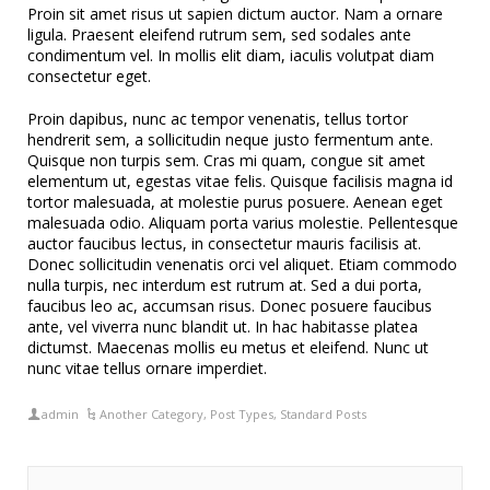
Proin sit amet risus ut sapien dictum auctor. Nam a ornare
ligula. Praesent eleifend rutrum sem, sed sodales ante
condimentum vel. In mollis elit diam, iaculis volutpat diam
consectetur eget.
Proin dapibus, nunc ac tempor venenatis, tellus tortor
hendrerit sem, a sollicitudin neque justo fermentum ante.
Quisque non turpis sem. Cras mi quam, congue sit amet
elementum ut, egestas vitae felis. Quisque facilisis magna id
tortor malesuada, at molestie purus posuere. Aenean eget
malesuada odio. Aliquam porta varius molestie. Pellentesque
auctor faucibus lectus, in consectetur mauris facilisis at.
Donec sollicitudin venenatis orci vel aliquet. Etiam commodo
nulla turpis, nec interdum est rutrum at. Sed a dui porta,
faucibus leo ac, accumsan risus. Donec posuere faucibus
ante, vel viverra nunc blandit ut. In hac habitasse platea
dictumst. Maecenas mollis eu metus et eleifend. Nunc ut
nunc vitae tellus ornare imperdiet.
admin
Another Category
,
Post Types
,
Standard Posts